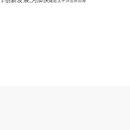
作创新发展
,为加快
建起太平洋沿岸沿海