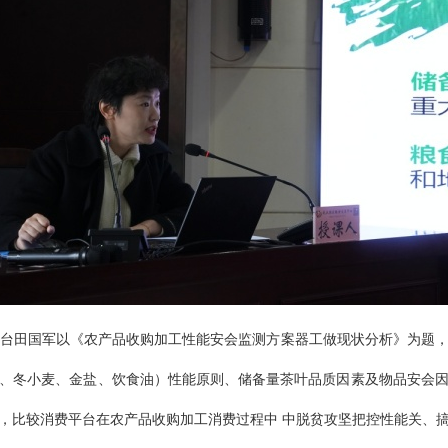
台田国军以《农产品收购加工性能安会监测方案器工做现状分析》为题
、冬小麦、金盐、饮食油）性能原则、储备量茶叶品质因素及物品安会
，比较消费平台在农产品收购加工消费过程中 中脱贫攻坚把控性能关、