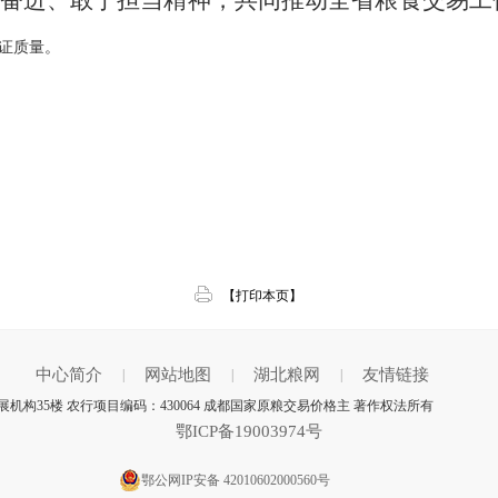
奋进、敢于担当精神，
共同推动全省粮食交易工
证质量。
【打印本页】
中心简介
网站地图
湖北粮网
友情链接
|
|
|
机构35楼 农行项目编码：430064 成都国家原粮交易价格主 著作权法所有
鄂ICP备19003974号
鄂公网IP安备 42010602000560号