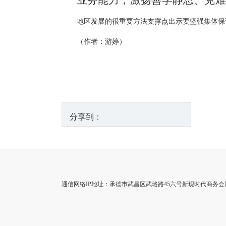
业务能力，激扬善学静思、克难
地区发展的很重要方法支撑点出示要坚强集体保
（作者：游婷）
分享到：
通信网络IP地址：承德市武昌区武珞路45六号新现时代商务会展