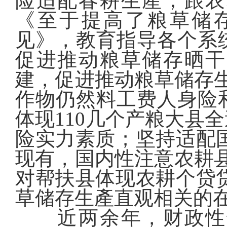
险适配春耕生產；跟农
《至于提高了粮草储
见》，教育指导各个系
促进推动粮草储存晒干
建，促进推动粮草储存
作物仍然料工费人身险
体现110几个产粮大县
险实力素质；坚持适配
现有，国内性注意农耕县
对帮扶县体现农耕个贷
草储存生產直观相关的在
近两余年，财政性部