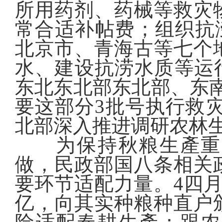
所用药剂、药械等救灾
常合适补帖费；组织抗涝
北京市、青海古等七个
水、建设抗涝水质等运
东北东北部东北部、东
要这部分3批号执行救灾
北部深入推进调研农林
为保持秋粮生產重中
做，民政部国八条相关
要环节适配力量。4四月
亿，向其实种粮种直户