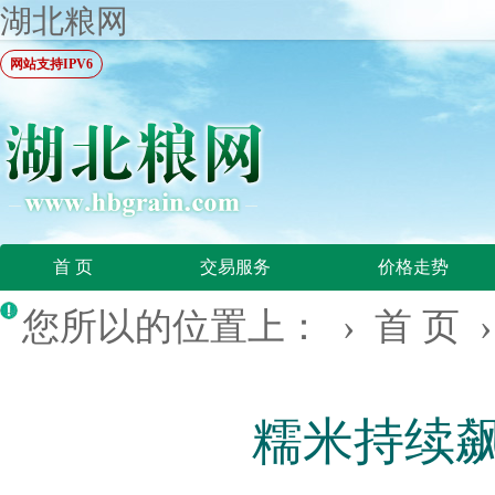
湖北粮网
网站支持IPV6
首 页
交易服务
价格走势
您所以的位置上： ›
首 页
糯米持续