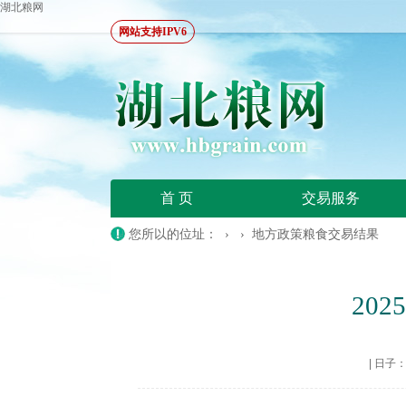
湖北粮网
网站支持IPV6
首 页
交易服务
您所以的位址： › ›
地方政策粮食交易结果
20
|
日子：20